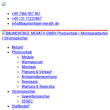
+49 7566 907 961
+49 151 11231847
info@baumontage-merath.de
Aktuell
Photovoltaik
Module
Warmwasser
Montage
Planung & Verkauf
Anlagenüberwachung
Reinigung
Wartung & Reperatur
Stromspeicher
Gewerbespeicher
SENEC
Stallbedarf