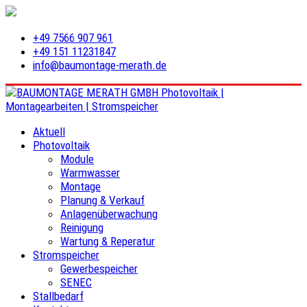
+49 7566 907 961
+49 151 11231847
info@baumontage-merath.de
Aktuell
Photovoltaik
Module
Warmwasser
Montage
Planung & Verkauf
Anlagenüberwachung
Reinigung
Wartung & Reperatur
Stromspeicher
Gewerbespeicher
SENEC
Stallbedarf